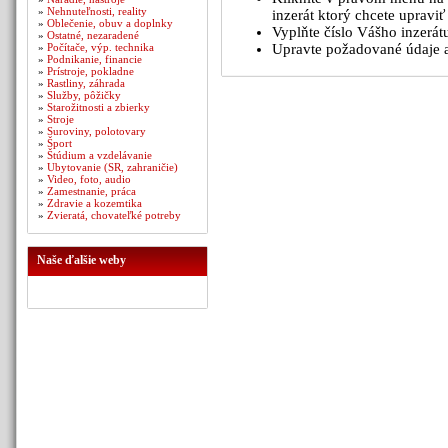
»
Nehnuteľnosti, reality
inzerát ktorý chcete upraviť 
»
Oblečenie, obuv a doplnky
Vyplňte číslo Vášho inzerátu
»
Ostatné, nezaradené
»
Počítače, výp. technika
Upravte požadované údaje a
»
Podnikanie, financie
»
Prístroje, pokladne
»
Rastliny, záhrada
»
Služby, pôžičky
»
Starožitnosti a zbierky
»
Stroje
»
Suroviny, polotovary
»
Šport
»
Štúdium a vzdelávanie
»
Ubytovanie (SR, zahraničie)
»
Video, foto, audio
»
Zamestnanie, práca
»
Zdravie a kozemtika
»
Zvieratá, chovateľké potreby
Naše ďalšie weby