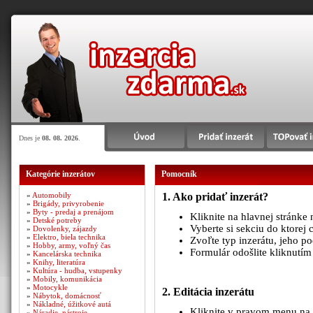
Dnes je
08. 08. 2026
.
Kategórie inzerátov
Pomocník
»
Automobily
1. Ako pridať inzerát?
»
Brigády, privyrobenie
»
Byty - predaj a prenájom
Kliknite na hlavnej stránke 
»
Detské potreby
Vyberte si sekciu do ktorej c
»
Dovolenky, zájazdy
»
Elektro, biela technika
Zvoľte typ inzerátu, jeho p
»
Hobby, army, voľný čas
Formulár odošlite kliknutím 
»
Kancelárska technika
»
Knihy, literatúra
»
Kultúra - hudba, vstupenky
»
Mobily, komunikácia
»
Motocykle
2. Editácia inzerátu
»
Nábytok, domácnosť
»
Nákladné, úžitkové autá
Kliknite v pravom menu na tl
»
Náradie, nástroje